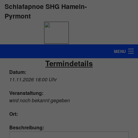
Schlafapnoe SHG Hameln-
Pyrmont
MENU
Termindetails
STARTSEITE
Datum:
INFO
11.11.2026 18:00 Uhr
ÜBER UNS
Veranstaltung:
wird noch bekannt gegeben
TERMINE
Ort:
INTERESSANTE LINKS
Beschreibung:
KONTAKT